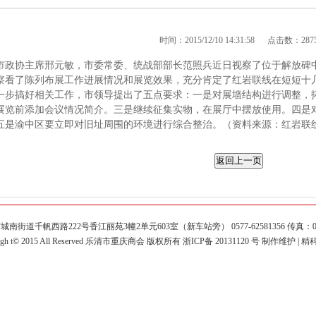
时间：2015/12/10 14:31:58 点击数：287
市政协主席邢元敏，市委常委、统战部部长范照兵近日视察了位于解放碑中
察看了陈列布展工作进展情况和展览效果，充分肯定了红岩联线在短短十
一步搞好相关工作，市领导提出了五点要求：一是对展墙结构进行调整，
展览前添加会议情况简介。三是继续征集实物，在展厅中摆放使用。四是
五是渝中区要立即对旧址周围的环境进行综合整治。（资料来源：红岩联
街道千帆西路222号香江丽苑3幢2单元603室（新车站旁） 0577-62581356 传真：0577
righ t© 2015 All Reserved 乐清市重庆商会 版权所有 浙ICP备 20131120 号 制作维护 |
精