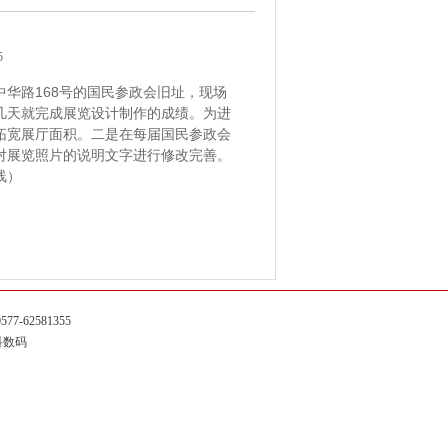
5
华路168号的国民参政会旧址，现场
几天就完成展览设计制作的成绩。为进
拓宽展厅面积。二是在每届国民参政会
对展览照片的说明文字进行修改完善。
线）
-62581355
科数码