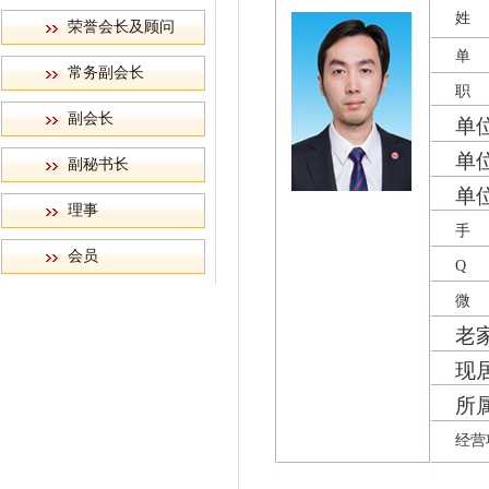
姓
荣誉会长及顾问
单
常务副会长
职
副会长
单
单
副秘书长
单
理事
手
会员
Q
微
老
现
所
经营