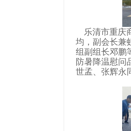
乐清市重庆
均，副会长兼
组副组长邓鹏
防暑降温慰问
世孟、张辉永